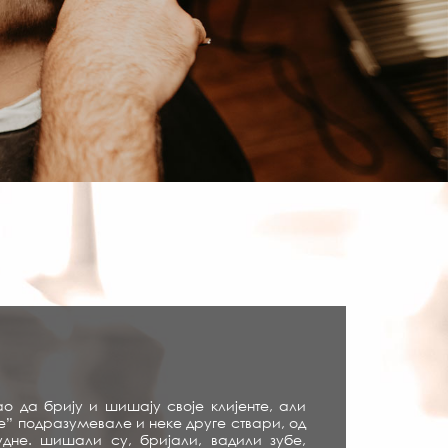
о да брију и шишају своје клијенте, али
е” подразумевале и неке друге ствари, од
удне. шишали су, бријали, вадили зубе,