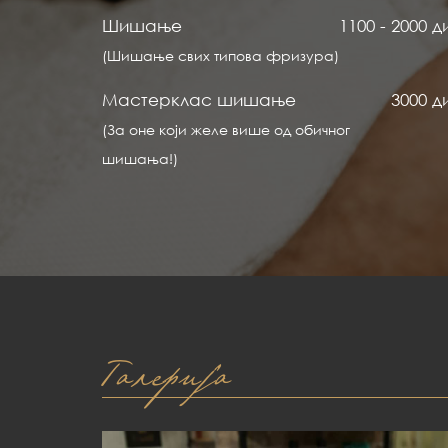
Шишање
1100 - 2000 д
(Шишање свих типова фризура)
Мастерклас шишање
3000 д
(За оне који желе више од обичног
шишања!)
Галерија