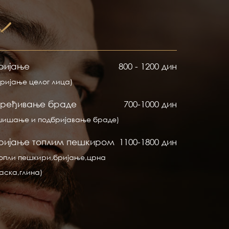
ријање
800 - 1200 дин
бријање целог лица)
ређивање браде
700-1000 дин
шишање и подбријавање браде)
ријање топлим пешкиром
1100-1800 дин
Топли пешкири,бријање,црна
аска,глина)