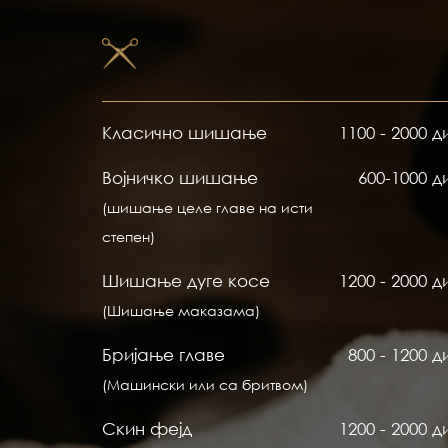
Класично шишање
1100 - 2000 д
Војничко шишање
600-1000 д
(шишање целе главе на исти
степен)
Шишање дуге косе
1200 - 2000 д
(Шишање маказама)
Бријање главе
800 - 1200 д
(Машински или са бритвом)
Скин фејд
1200 - 2000 д