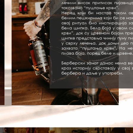
лечили висок притисак пијавиц
такозвано “пуштање крви”.
Неред који би настао током о
белим пешкирима који би се нако
овај ритуал био инспирација з
бела шипка. Бела боја у овом 
крви”, док су црвеном бојом пр
шипке представља чинију пуну пи
у сврху лечења, док доњи део п
захвата “пуштања крви”. На 
плава боја, поред беле и црвене
Берберски занат данас нема ве
кроз историју сврставају у свој
бербера и даље у употреби.