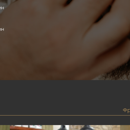
ин
ин
Фр