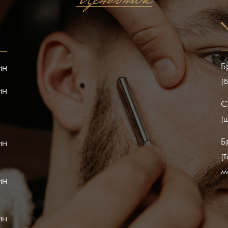
Ценовник
Б
ин
(
ин
С
(
Б
ин
(
м
ин
ин