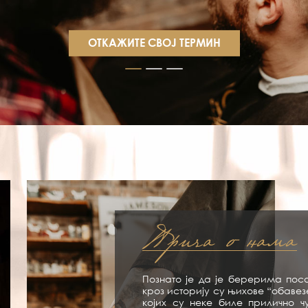
ОТКАЖИТЕ СВОЈ ТЕРМИН
Прича о нама
Познато је да је берерима поса
кроз историју су њихове “обавез
којих су неке биле прилично ч