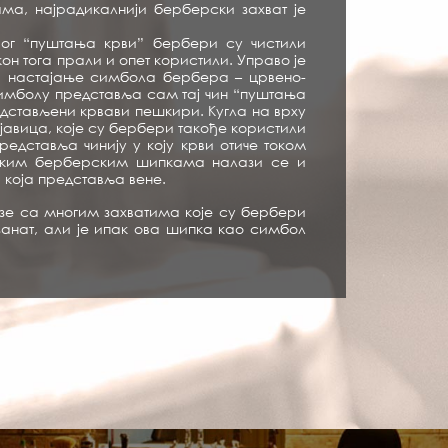
ама, најрадикалнији берберски захват је
вог “пуштања крви” бербери су чистили
н тога прали и опет користили. Управо је
а настајање симбола бербера – црвено-
симболу представља сам тај чин “пуштања
едстављени крвави пешкири. Кугла на врху
јавица, које су бербери такође користили
редставља чинију у коју крви отиче током
неким берберским шипкама налази се и
, која представља вене.
зе са многим захватима које су бербери
 занат, али је ипак ова шипка као симбол